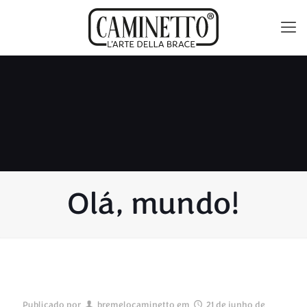
Olá, mundo!
Publicado por
bremelocaminetto
em
21 de junho de